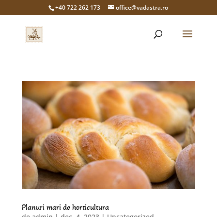
+40 722 262 173
office@vadastra.ro
Planuri mari de horticultura
de
admin
|
dec. 4, 2023
|
Uncategorized